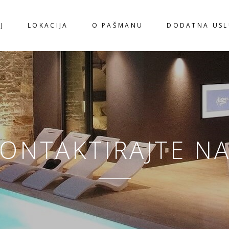
J
LOKACIJA
O PAŠMANU
DODATNA US
ONTAKTIRAJTE N