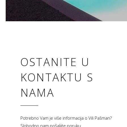
OSTANITE U
KONTAKTU S
NAMA
Potrebno Vam je više informacija o Vili Pašman?
Slobodno nam pošaljite poruku.